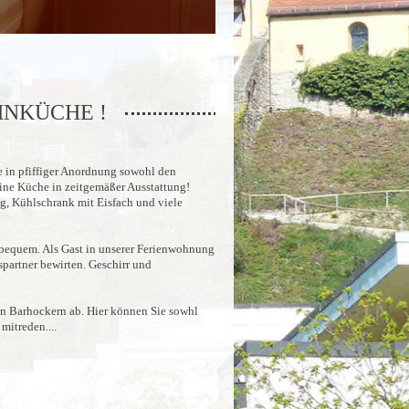
HNKÜCHE !
e in pfiffiger Anordnung sowohl den
eine Küche in zeitgemäßer Ausstattung!
g, Kühlschrank mit Eisfach und viele
r bequem. Als Gast in unserer Ferienwohnung
spartner bewirten. Geschirr und
en Barhockern ab. Hier können Sie sowhl
itreden....