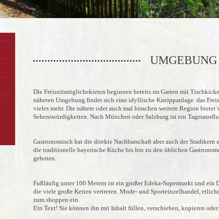
UMGEBUNG
Die Freizeitmöglichekieten beginnen bereits im Garten mit Tischkicker
näheren Umgebung findet sich eine idyllische Kneippanlage das Fre
vieles mehr. Die nähere oder auch mal bisschen weitere Region bietet
Sehenswürdigkeiten. Nach München oder Salzburg ist ein Tagesausfl
Gastronomisch hat die direkte Nachbarschaft aber auch der Stadtkern e
die traditionelle bayerische Küche bis hin zu den üblichen Gastronome
geboten.
Fußläufig unter 100 Metern ist ein großer Edeka-Supermarkt und ein Di
die viele große Ketten vertreten. Mode- und Sporteinzelhandel, etliche
zum shoppen ein.
Ein Text! Sie können ihn mit Inhalt füllen, verschieben, kopieren oder